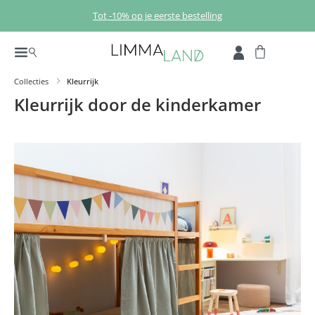
Ga naar de hoofdinhoud
Tot -10% op je eerste bestelling
Collecties
Kleurrijk
Kleurrijk door de kinderkamer