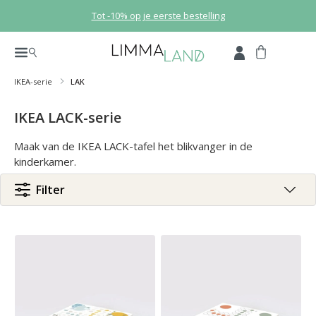
Ga naar de hoofdinhoud
Tot -10% op je eerste bestelling
IKEA-serie
LAK
IKEA LACK-serie
Maak van de IKEA LACK-tafel het blikvanger in de
kinderkamer.
Filter