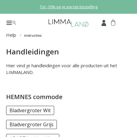
Ga naar de hoofdinhoud
Tot -10% op je eerste bestelling
Help
instructies
Handleidingen
Hier vind je handleidingen voor alle producten uit het
LIMMALAND.
HEMNES commode
Bladvergroter Wit
Bladvergroter Grijs