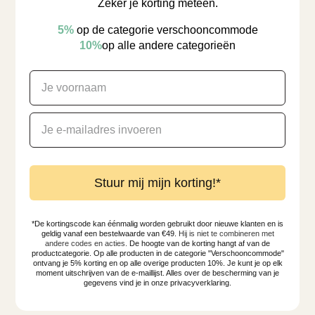
Zeker je korting meteen.
5%
​
op de categorie verschooncommode
10%
op alle andere categorieën
Stuur mij mijn korting!*
*De kortingscode kan éénmalig worden gebruikt door nieuwe klanten en is
geldig vanaf een bestelwaarde van €49.
Hij is niet te combineren met
andere codes en acties.
De hoogte van de korting hangt af van de
productcategorie. Op alle producten in de categorie "Verschooncommode"
ontvang je 5% korting en op alle overige producten 10%. Je kunt je op elk
moment uitschrijven van de e-maillijst. Alles over de bescherming van je
gegevens vind je in onze privacyverklaring.