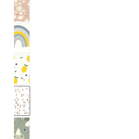
Blumig blush
Regenboog Nordic Blue
Zitronig
Trianglig Pastell
Dino