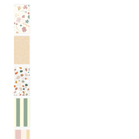
Blumig Rosa & Blau
Leo voorbeeld
Terrazzo
Vichy Streifig Eucalyptus