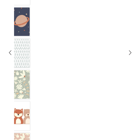
Unendlig
Musta
Blumig eucalyptus
Bos