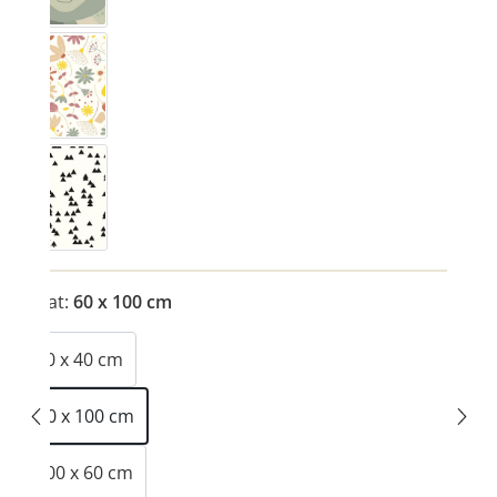
Blumig colourful
Trianglig s/w
(Deze optie is momenteel niet beschikbaar.)
Maat:
60 x 100 cm
40 x 40 cm
60 x 100 cm
100 x 60 cm