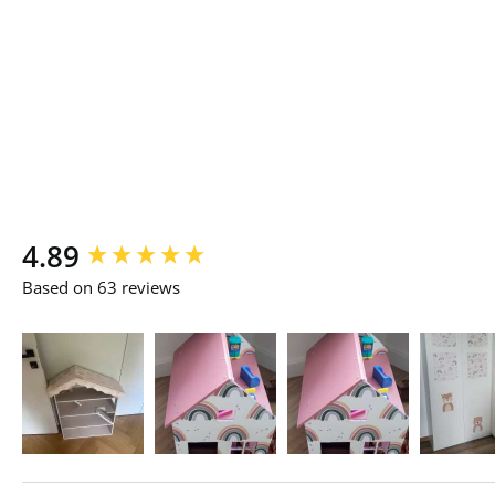
New content loaded
4.89
Based on 63 reviews