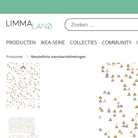
 naar de hoofdinhoud
Ga naar de zoekopdracht
Ga naar de hoofdnavigatie
PRODUCTEN
IKEA-SERIE
COLLECTIES
COMMUNITY
Producten
Meubelfolie standaardafmetingen