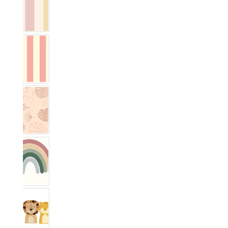
Vichy Streifig Kleurrijk
Vichy Streifig Rosa
Monstera
Regenboog Rosewood
Safari