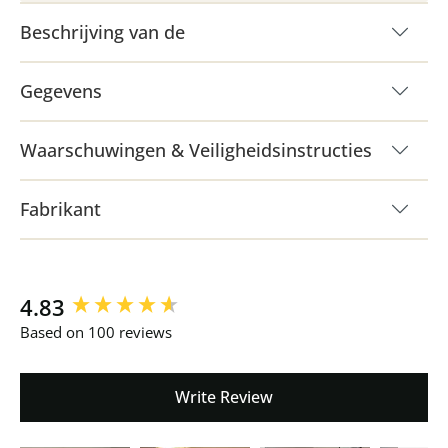
Beschrijving van de
Gegevens
Waarschuwingen & Veiligheidsinstructies
Fabrikant
New content loaded
4.83
Based on 100 reviews
Write Review