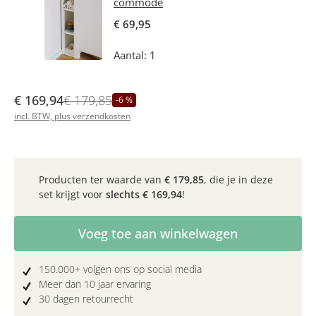
commode
€ 69,95
Aantal: 1
€ 169,94
€ 179,85
-6 %
incl. BTW, plus verzendkosten
Producten ter waarde van
€ 179,85
, die je in deze
set krijgt voor
slechts
€ 169,94
!
Producthoeveelheid: Voer de gewenste hoe
Voeg toe aan winkelwagen
150.000+ volgen ons op social media
Meer dan 10 jaar ervaring
30 dagen retourrecht