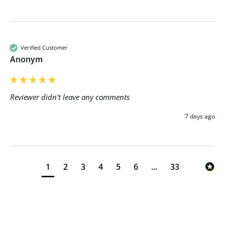
Verified Customer
Anonym
Reviewer didn't leave any comments
7 days ago
1
2
3
4
5
6
...
33