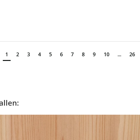
1
2
3
4
5
6
7
8
9
10
...
26
allen: