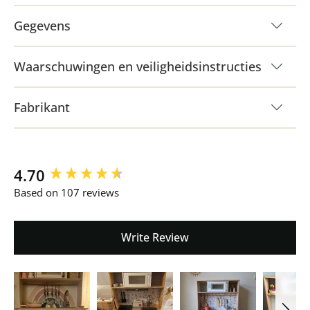
Gegevens
Waarschuwingen en veiligheidsinstructies
Fabrikant
New content loaded
4.70
Based on 107 reviews
Write Review