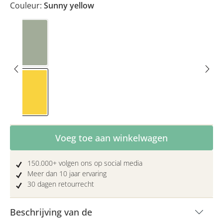
Couleur:
Sunny yellow
Eucalyptus
Sunny yellow
Producthoeveelheid: Voer de gewenste hoe
Voeg toe aan winkelwagen
150.000+ volgen ons op social media
Meer dan 10 jaar ervaring
30 dagen retourrecht
Beschrijving van de