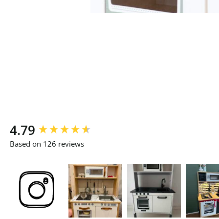
New content loaded
4.79
Based on 126 reviews