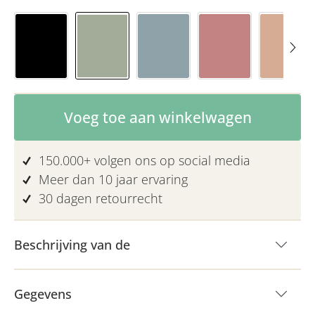
Black
Eucalyptus
Nordic blue
Rosewood
Toffe
Producthoeveelheid: Voer de gewenste 
Voeg toe aan winkelwagen
150.000+ volgen ons op social media
Meer dan 10 jaar ervaring
30 dagen retourrecht
Beschrijving van de
Kan worden afgenomen met
een vochtige doek
Gegevens