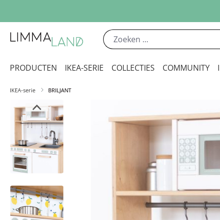
 naar de hoofdinhoud
Ga naar de zoekopdracht
Ga naar de hoofdnavigatie
PRODUCTEN
IKEA-SERIE
COLLECTIES
COMMUNITY
IKEA-serie
BRILJANT