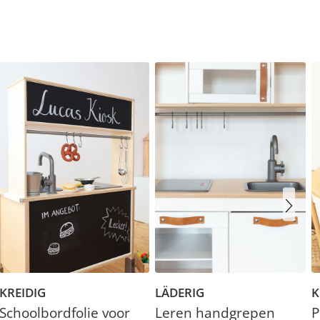
KREIDIG
LÄDERIG
K
Schoolbordfolie voor
Leren handgrepen
P