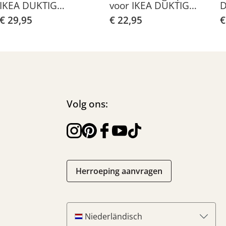
IKEA DUKTIG
voor IKEA DUKTIG
D
kinderkeuken
kinderkeuken
€ 29,95
€ 22,95
€
(achterkant)
Volg ons:
Herroeping aanvragen
Niederländisch