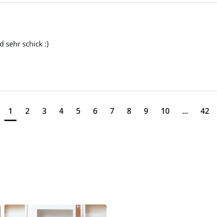
 sehr schick :)
1
2
3
4
5
6
7
8
9
10
...
42