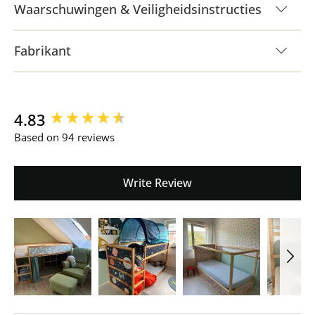
Waarschuwingen & Veiligheidsinstructies
Fabrikant
New content loaded
4.83
Based on 94 reviews
Write Review