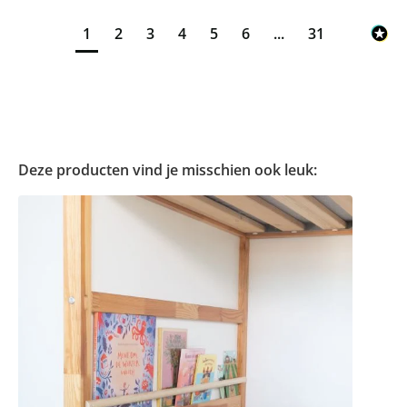
1
2
3
4
5
6
...
31
Deze producten vind je misschien ook leuk: