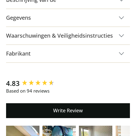
Gegevens
Waarschuwingen & Veiligheidsinstructies
Fabrikant
New content loaded
4.83
Based on 94 reviews
Write Review