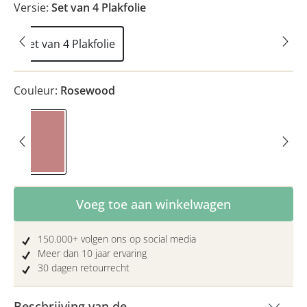
Versie:
Set van 4 Plakfolie
Set van 4 Plakfolie
Couleur:
Rosewood
Rosewood
Producthoeveelheid: Voer de gewenste hoe
Voeg toe aan winkelwagen
150.000+ volgen ons op social media
Meer dan 10 jaar ervaring
30 dagen retourrecht
Beschrijving van de