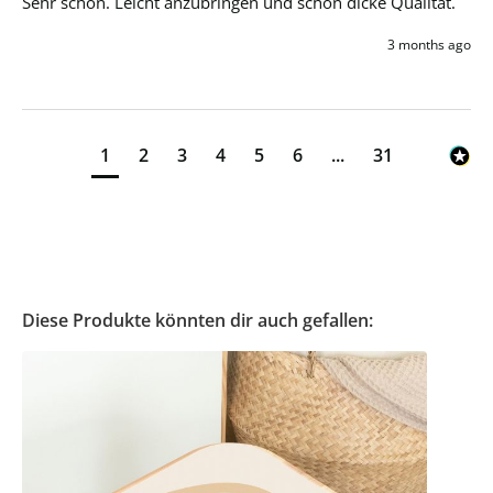
Sehr schön. Leicht anzubringen und schön dicke Qualität. 
3 months ago
1
2
3
4
5
6
...
31
Diese Produkte könnten dir auch gefallen: