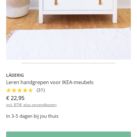
LÄDERIG
Leren handgrepen voor IKEA-meubels
(31)
€ 22,95
incl. BTW, plus verzendkosten
In 3-5 dagen bij jou thuis
Producthoeveelheid: Voer de gewenste hoe