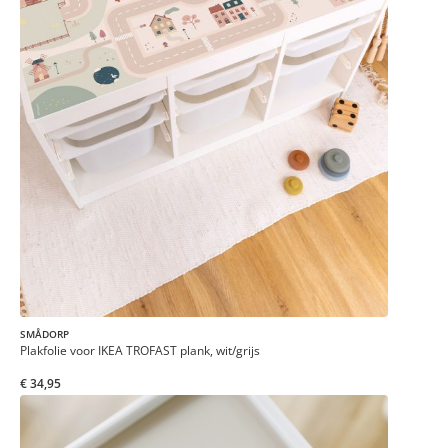
SMÅDORP
Plakfolie voor IKEA TROFAST plank, wit/grijs
€ 34,95