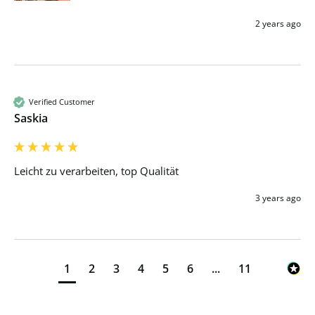
2 years ago
Verified Customer
Saskia
Leicht zu verarbeiten, top Qualität 
3 years ago
1
2
3
4
5
6
...
11