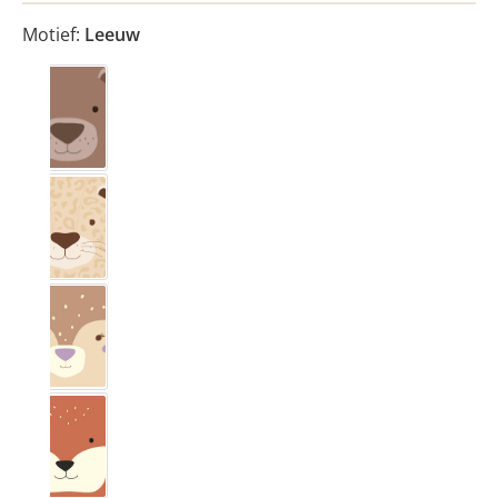
Motief:
Leeuw
Beer
Leo
Reeën
Vos