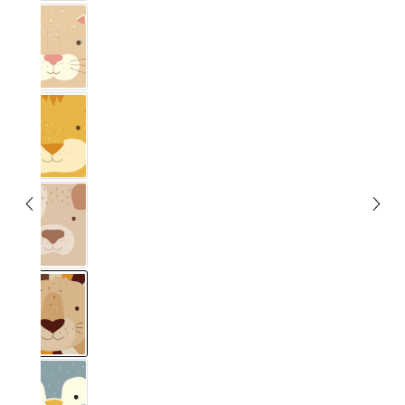
Kat
Tijger
Hund
Leeuw