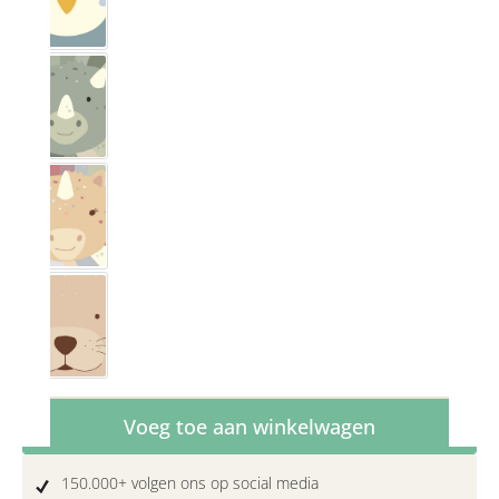
Pinguïn
Dino
Eenhoorn
Otter
Producthoeveelheid: Voer de gewenste hoe
Voeg toe aan winkelwagen
150.000+ volgen ons op social media