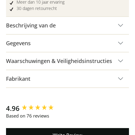
Meer dan 10 jaar ervaring
30 dagen retourrecht
Beschrijving van de
Gegevens
Waarschuwingen & Veiligheidsinstructies
Fabrikant
New content loaded
4.96
Based on 76 reviews