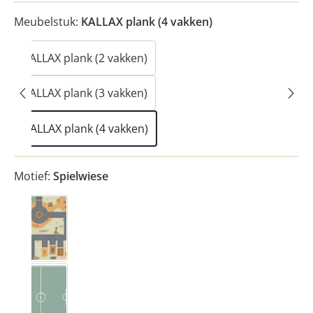
Meubelstuk:
KALLAX plank (4 vakken)
KALLAX plank (2 vakken)
KALLAX plank (3 vakken)
KALLAX plank (4 vakken)
Motief:
Spielwiese
Bauplats
Fussballplats
(Deze optie is momenteel niet beschikbaar.)