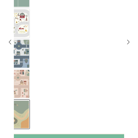
Landleben
Småstraat blauw
Småstraat roze
Spielwiese