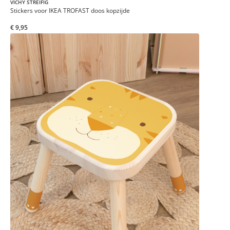
VICHY STREIFIG
Stickers voor IKEA TROFAST doos kopzijde
€ 9,95