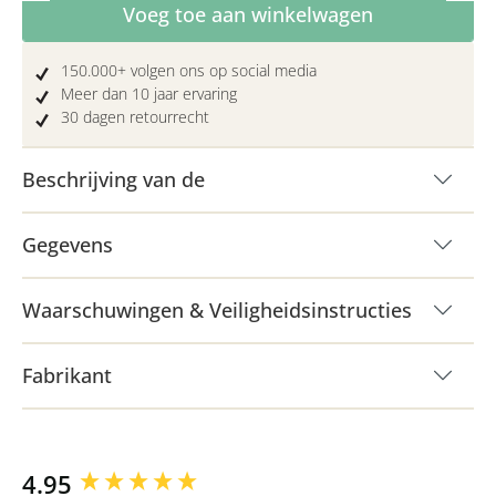
Producthoeveelheid: Voer de gewenste hoe
Voeg toe aan winkelwagen
150.000+ volgen ons op social media
Meer dan 10 jaar ervaring
30 dagen retourrecht
Beschrijving van de
Gegevens
Waarschuwingen & Veiligheidsinstructies
Fabrikant
New content loaded
4.95