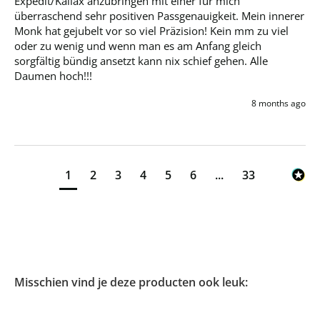
Expedit/Kallax anzubringen mit einer für mich 
überraschend sehr positiven Passgenauigkeit. Mein innerer 
Monk hat gejubelt vor so viel Präzision! Kein mm zu viel 
oder zu wenig und wenn man es am Anfang gleich 
sorgfältig bündig ansetzt kann nix schief gehen. Alle 
Daumen hoch!!!
8 months ago
1
2
3
4
5
6
...
33
Misschien vind je deze producten ook leuk: